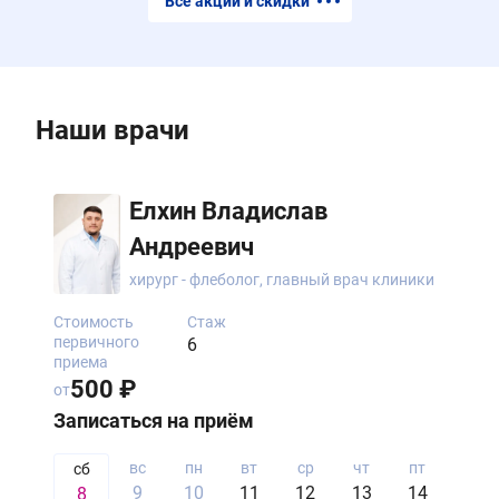
Все акции и скидки
Наши врачи
Елхин Владислав
Андреевич
хирург - флеболог, главный врач клиники
Стоимость
Стаж
первичного
6
приема
500 ₽
от
Записаться на приём
вс
пн
вт
ср
чт
пт
сб
сб
9
10
11
12
13
14
15
8