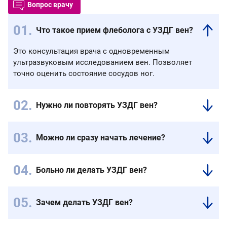
Вопрос врачу
Что такое прием флеболога с УЗДГ вен?
Это консультация врача с одновременным
ультразвуковым исследованием вен. Позволяет
точно оценить состояние сосудов ног.
Нужно ли повторять УЗДГ вен?
Повторное
исследование
Можно ли сразу начать лечение?
проводится
Да,
по
после
показаниям.
Больно ли делать УЗДГ вен?
диагностики
Это
Нет,
врач
зависит
исследование
дает
от
Зачем делать УЗДГ вен?
безболезненное.
рекомендации.
динамики
УЗДГ
Оно
При
заболевания.
показывает
проводится