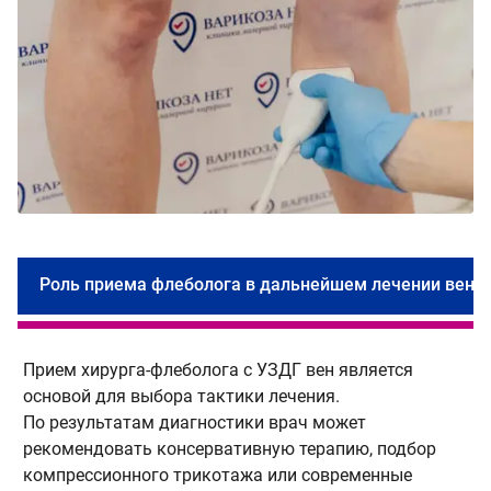
Роль приема флеболога в дальнейшем лечении вен
Прием хирурга-флеболога с УЗДГ вен является
К
основой для выбора тактики лечения.
р
По результатам диагностики врач может
п
рекомендовать консервативную терапию, подбор
в
компрессионного трикотажа или современные
с