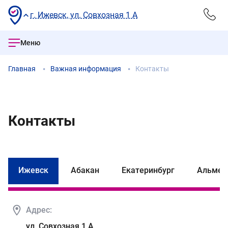
г. Ижевск, ул. Совхозная 1 А
Меню
Главная
Важная информация
Контакты
Контакты
Ижевск
Абакан
Екатеринбург
Альмет
Адрес:
ул. Совхозная 1 А