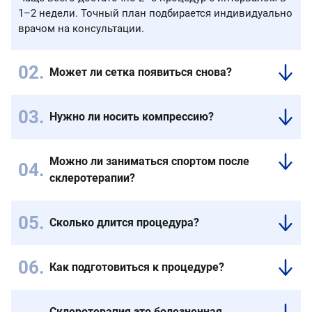
1–2 недели. Точный план подбирается индивидуально
врачом на консультации.
Может ли сетка появиться снова?
Склерозированные
сосуды
Нужно ли носить компрессию?
не
Да,
восстанавливаются.
компрессионный
Однако,
Можно ли заниматься спортом после
трикотаж
если
склеротерапии?
ускоряет
причина
закрепление
Умеренная
—
результата
физическая
слабость
Сколько длится процедура?
и
активность,
венозной
Длительность
снижает
особенно
стенки,
одной
риск
ходьба,
новые
Как подготовиться к процедуре?
процедуры
осложнений.
даже
сосудистые
Перед
–
рекомендуется
проявления
манипуляцией
в
уже
могут
Склеротерапия это болезненная