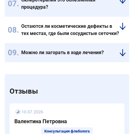
рекомендуется
среднем
в
возникать
процедура?
отказаться
15–
первый
рядом.
от
Большие
20
день
Поэтому
эпиляции
вены
минут.
после
важно
Остаются ли косметические дефекты в
в
переносят
процедуры.
не
тех местах, где были сосудистые сеточки?
области,
введение
А
только
где
препарата
Сосудистые
вот
устранить
предположительно
безболезненно.
сеточки
от
косметический
Можно ли загорать в ходе лечения?
будет
Пациент
исчезают
силовых
дефект,
Загар
проводиться
чувствует
полностью.
нагрузок,
но
не
инъекция
только
бега
и
рекомендован,
и
сам
и
наблюдаться
потому
от
укол.
горячих
у
что
применения
При
ванн
флеболога.
Отзывы
из-
мазей
лечении
стоит
за
и
сосудистой
воздержаться
него
прочих
сетки
минимум
могут
10.07.2026
лечебных,
часто
на
появиться
косметических
бывает
7–
Валентина Петровна
пигментные
средств.
жжение,
10
Консультация флеболога
пятна.
А
но
дней,