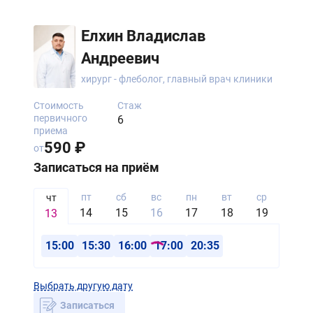
Елхин Владислав
Андреевич
хирург - флеболог, главный врач клиники
Стоимость
Стаж
первичного
6
приема
590 ₽
от
Записаться на приём
пт
сб
вс
пн
вт
ср
чт
чт
14
15
16
17
18
19
20
13
15:00
15:30
16:00
17:00
20:35
Выбрать другую дату
Записаться