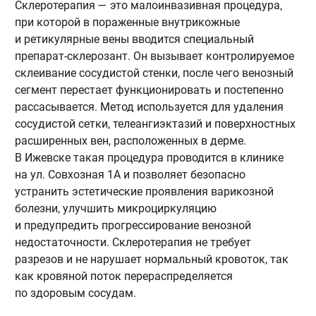
Склеротерапия — это малоинвазивная процедура,
О
при которой в пораженные внутрикожные
т
и ретикулярные вены вводится специальный
с
препарат-склерозант. Он вызывает контролируемое
и
склеивание сосудистой стенки, после чего венозный
и
сегмент перестает функционировать и постепенно
н
рассасывается. Метод используется для удаления
с
сосудистой сетки, телеангиэктазий и поверхностных
С
расширенных вен, расположенных в дерме.
И
В Ижевске такая процедура проводится в клинике
п
на ул. Совхозная 1А и позволяет безопасно
в
устранить эстетические проявления варикозной
П
болезни, улучшить микроциркуляцию
в
и предупредить прогрессирование венозной
в
недостаточности. Склеротерапия не требует
с
разрезов и не нарушает нормальный кровоток, так
как кровяной поток перераспределяется
по здоровым сосудам.