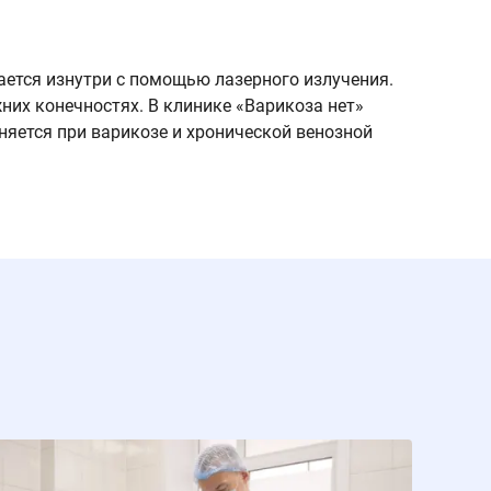
ется изнутри с помощью лазерного излучения.
Перед ла
них конечностях. В клинике «Варикоза нет»
венозног
няется при варикозе и хронической венозной
коагуляц