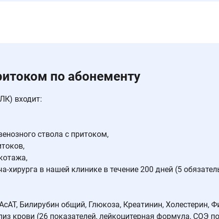
ритоком по абонементу
ЛК) входит:
венозного ствола с притоком,
токов,
котажа,
а-хирурга в нашей клинике в течение 200 дней (5 обязате
АсАТ, Билирубин общий, Глюкоза, Креатинин, Холестерин, 
з крови (26 показателей, лейкоцитерная формула, СОЭ по Па