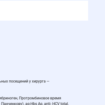
льных посещений у хирурга —
Фибриноген, Протромбиновое время
нченкову), ag-Hbs Ag, anti- HCV total,