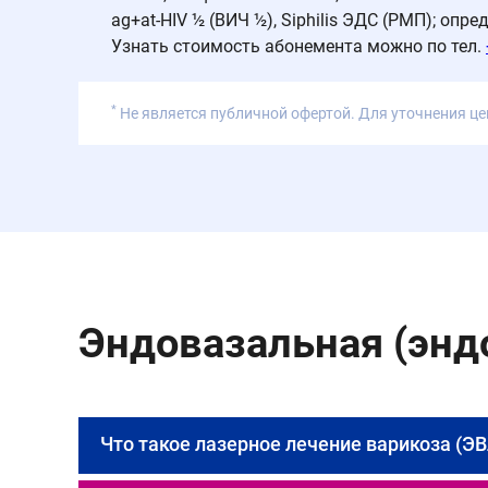
ag+at-HIV ½ (ВИЧ ½), Siphilis ЭДС (РМП); оп
Узнать стоимость абонемента можно по тел.
*
Не является публичной офертой. Для уточнения це
Эндовазальная (энд
Что такое лазерное лечение варикоза (Э