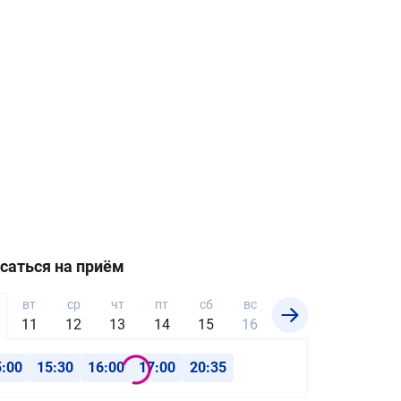
ч
саться на приём
вт
ср
чт
пт
сб
вс
пн
вт
ср
11
12
13
14
15
16
17
18
19
5:00
15:30
16:00
17:00
20:35