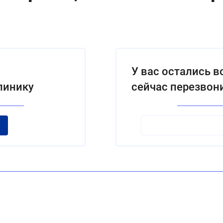
У вас остались 
линику
сейчас перезвон