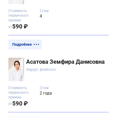
Стоимость
Стаж
первичного
4
приема
590 ₽
от
Подробнее
Асатова Земфира Данисовна
Хирург, флеболог
Стоимость
Стаж
первичного
2 года
приема
590 ₽
от