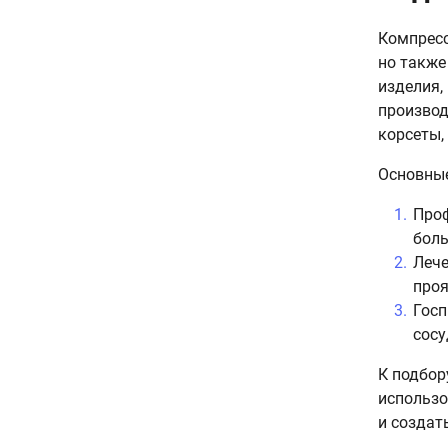
Компресс
но также
изделия,
производ
корсеты,
Основные
Проф
боль
Лече
проя
Госп
сосу
К подбор
использо
и создат