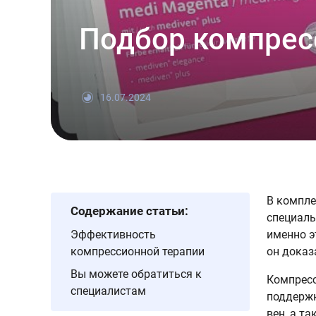
Подбор компрес
16.07.2024
В компле
Содержание статьи:
специаль
Эффективность
именно э
компрессионной терапии
он доказ
Вы можете обратиться к
Компресс
специалистам
поддержк
вен, а т