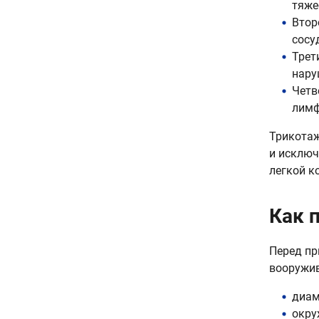
тяже
Втор
сосу
Трет
нару
Четв
лимф
Трикотаж
и исключ
легкой к
Как 
Перед пр
вооружив
диам
окру