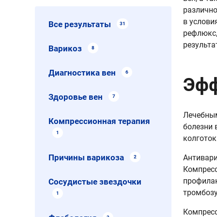
различно
в услови
Все результаты
31
рефлюкс,
результа
Варикоз
8
Диагностика вен
6
Эфф
Здоровье вен
7
Лечебным
Компрессионная терапия
болезни 
1
колготок
Причины варикоза
Антивари
2
Компресс
профилак
Сосудистые звездочки
тромбозу
1
Компресс