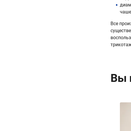
диам
чаше
Все прои
существе
воспольз
трикотаж
Вы 