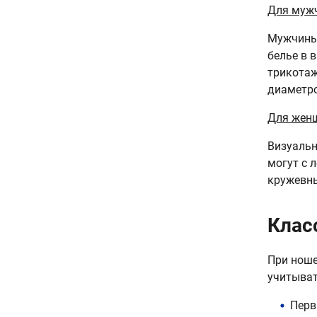
Для муж
Мужчины,
белье в 
трикотаж
диаметро
Для жен
Визуальн
могут с 
кружевны
Клас
При ноше
учитыват
Перв