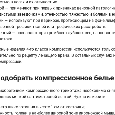
стью в ногах и их отечностью.
ой — применяют при первых признаках венозной патологи
дистыми звездочками, отечностью, тяжестью и болями в н
ий — используют при варикозе, протекающем на фоне лим
шенной трофики тканей или трофических расстройств.
ертый — назначают при тромбозе глубоких вен, слоновост
отока.
ные изделия 4-го класса компрессии используются тольк
ительно по рецепту лечащего врача. В остальных случаях 
омпрессией.
подобрать компрессионное белье
иобретением компрессионного трикотажа необходимо снять
шись мягкой сантиметровой лентой. Нужно измерить:
етр щиколотки на высоте 1 см от косточки;
жность голени в наиболее широкой зоне икроножной мышц