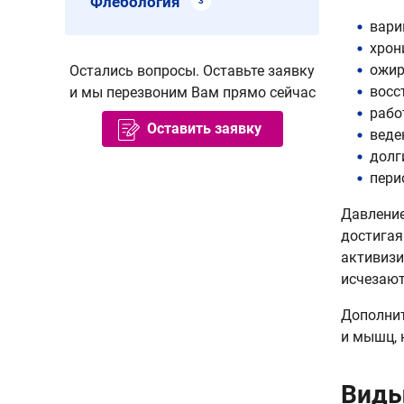
Флебология
3
вари
хрон
ожир
Остались вопросы. Оставьте заявку
восс
и мы перезвоним Вам прямо сейчас
рабо
Оставить заявку
веде
долг
пери
Давление
достигая
активизи
исчезают
Дополнит
и мышц, 
Виды