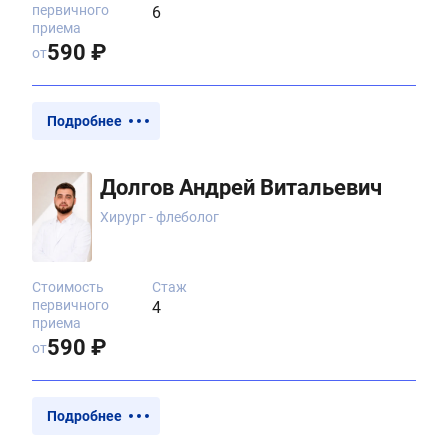
первичного
6
приема
590 ₽
от
Подробнее
Долгов Андрей Витальевич
Хирург - флеболог
Стоимость
Стаж
первичного
4
приема
590 ₽
от
Подробнее