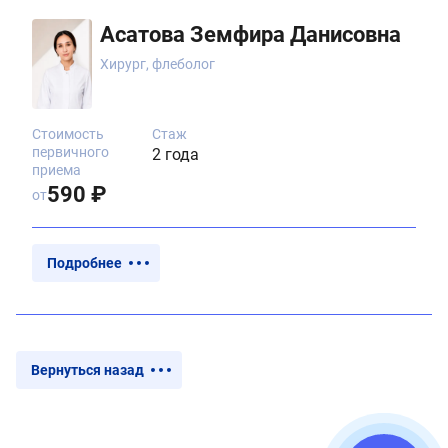
Асатова Земфира Данисовна
Хирург, флеболог
Стоимость
Стаж
первичного
2 года
приема
590 ₽
от
Подробнее
Вернуться назад