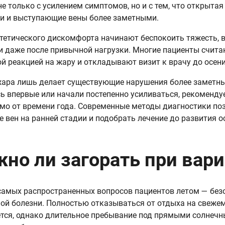
не только с усилением симптомов, но и с тем, что открыта
и и выступающие вены более заметными.
тетического дискомфорта начинают беспокоить тяжесть, в
и даже после привычной нагрузки. Многие пациенты счит
й реакцией на жару и откладывают визит к врачу до осени
ара лишь делает существующие нарушения более заметн
ь впервые или начали постепенно усиливаться, рекоменду
мо от времени года. Современные методы диагностики по
е вен на ранней стадии и подобрать лечение до развития 
но ли загорать при вар
самых распространенных вопросов пациентов летом — безо
ой болезни. Полностью отказываться от отдыха на свеже
ется, однако длительное пребывание под прямыми солнеч