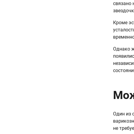
связано 
звездочк
Кроме эс
усталост
временно
Однако ж
появилис
независи
состояни
Мож
Один из 
варикозн
не требу