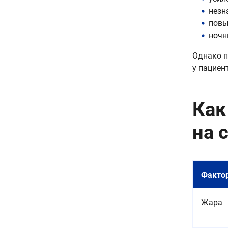
незн
повы
ночн
Однако п
у пациен
Как
на 
Факто
Жара