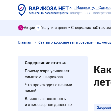
г. Ижевск, ул. Совхо
Понедельник - Воскресенье
Акции
Услуги и цены
Специалисты
Отзывы
6
Главная
Статьи о здоровье вен и современных мето
Содержание статьи:
Как
Почему жара усиливает
симптомы варикоза
ле
Что происходит с венами
зимой
Влияют ли влажность
и атмосферное давление
Здоровь