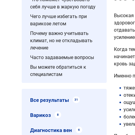
себя лучше в жаркую погоду
Высокая 
Чего лучше избегать при
здоровог
варикозе летом
отдавать
Почему важно учитывать
усиление
климат, но не откладывать
лечение
Когда те
начинает
Часто задаваемые вопросы
кровь за
Вы можете обратиться к
специалистам
Именно п
тяже
отеки
Все результаты
31
ощущ
усил
Варикоз
8
боле
увел
Диагностика вен
6