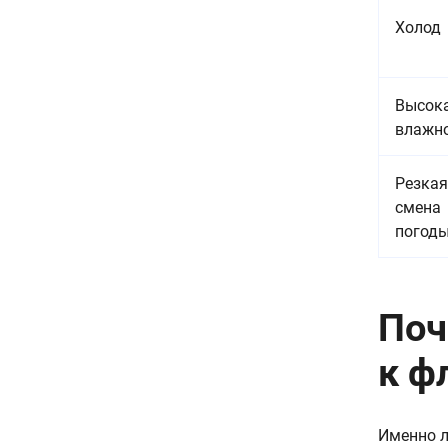
Холод
Высок
влажн
Резкая
смена
погод
Поч
к ф
Именно л