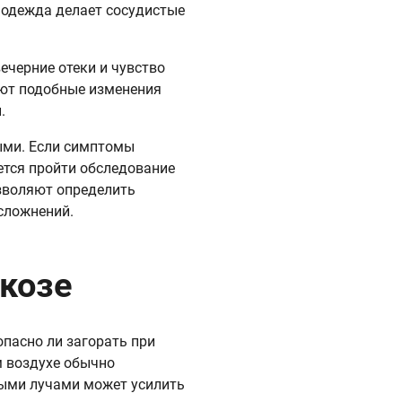
я одежда делает сосудистые
ечерние отеки и чувство
ают подобные изменения
.
ыми. Если симптомы
ется пройти обследование
зволяют определить
осложнений.
икозе
пасно ли загорать при
м воздухе обычно
ными лучами может усилить