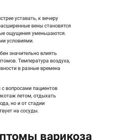
трее уставать, к вечеру
 расширенные вены становятся
тные ощущения уменьшаются.
ми условиями.
обен значительно влиять
томов. Температура воздуха,
ивности в разные времена
 с вопросами пациентов
икотаж летом, отдыхать
да, но и от стадии
твует на сосуды.
мптомы варикоза