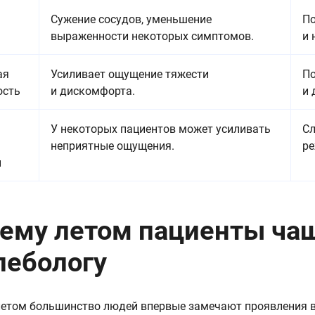
Сужение сосудов, уменьшение
По
выраженности некоторых симптомов.
и 
ая
Усиливает ощущение тяжести
По
ость
и дискомфорта.
и 
У некоторых пациентов может усиливать
Сл
неприятные ощущения.
ре
ы
ему летом пациенты ча
лебологу
етом большинство людей впервые замечают проявления в