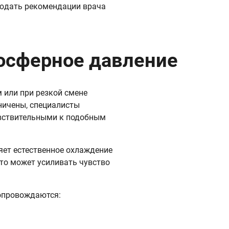
юдать рекомендации врача
осферное давление
 или при резкой смене
ничены, специалисты
увствительными к подобным
яет естественное охлаждение
то может усиливать чувство
сопровождаются: