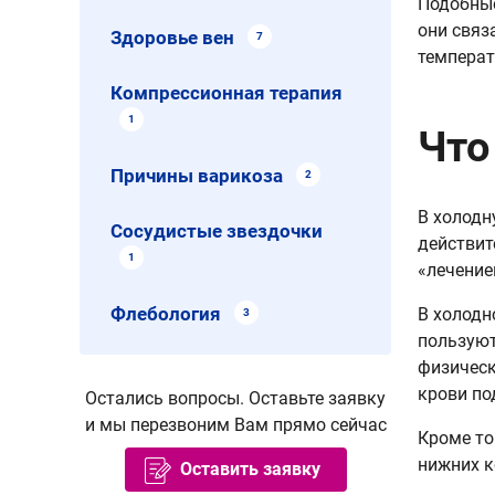
Подобные
они связ
Здоровье вен
7
температ
Компрессионная терапия
1
Что
Причины варикоза
2
В холодн
Сосудистые звездочки
действит
1
«лечение
Флебология
В холодн
3
пользуют
физическ
крови по
Остались вопросы. Оставьте заявку
и мы перезвоним Вам прямо сейчас
Кроме то
нижних к
Оставить заявку