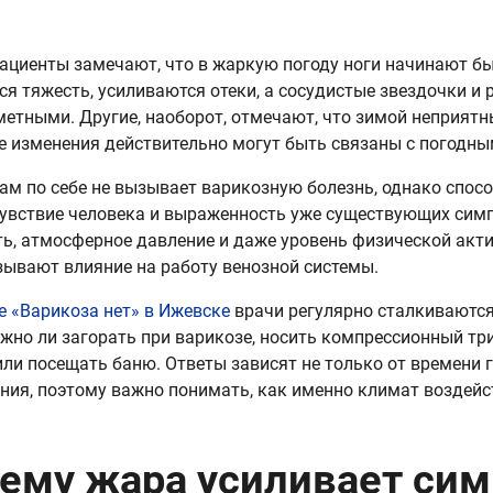
ациенты замечают, что в жаркую погоду ноги начинают быс
ся тяжесть, усиливаются отеки, а сосудистые звездочки и
метными. Другие, наоборот, отмечают, что зимой неприя
 изменения действительно могут быть связаны с погодны
ам по себе не вызывает варикозную болезнь, однако спос
увствие человека и выраженность уже существующих симп
ь, атмосферное давление и даже уровень физической акт
зывают влияние на работу венозной системы.
е «Варикоза нет» в Ижевске
врачи регулярно сталкиваются
ожно ли загорать при варикозе, носить компрессионный тр
или посещать баню. Ответы зависят не только от времени го
ния, поэтому важно понимать, как именно климат воздейс
ему жара усиливает си