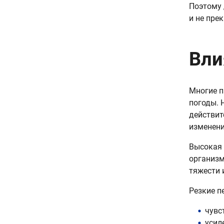
Поэтому 
и не пре
Вли
Многие п
погоды. 
действит
изменен
Высокая 
организм
тяжести 
Резкие п
чувс
усил