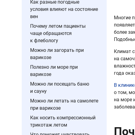
Как разные погодные
условия влияют на состояние
вен
Многие п
появляет
Почему летом пациенты
более за
чаще обращаются
Подобные
к флебологу
Можно ли загорать при
Климат с
варикозе
на самоч
влажност
Полезно ли море при
года ока
варикозе
Можно ли посещать баню
В клиник
и сауну
о том, м
на море 
Можно ли летать на самолете
заболева
при варикозе
Как носить компрессионный
трикотаж летом
Поч
Что поможет чувствовать