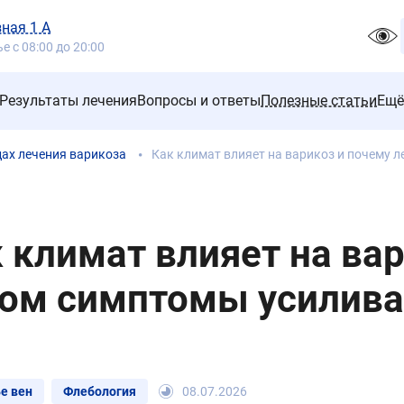
зная 1 А
 с 08:00 до 20:00
Результаты лечения
Вопросы и ответы
Полезные статьи
Ещё
дах лечения варикоза
Как климат влияет на варикоз и почему 
 климат влияет на ва
том симптомы усилив
е вен
Флебология
08.07.2026