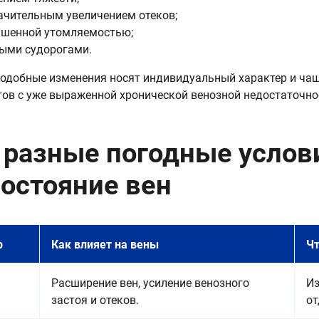
ачительным увеличением отеков;
шенной утомляемостью;
ыми судорогами.
одобные изменения носят индивидуальный характер и ча
тов с уже выраженной хронической венозной недостаточно
 разные погодные услов
состояние вен
р
Как влияет на вены
Чт
Расширение вен, усиление венозного
Из
застоя и отеков.
от